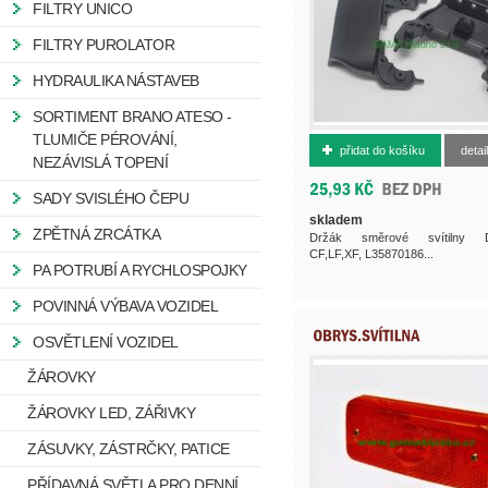
FILTRY UNICO
FILTRY PUROLATOR
HYDRAULIKA NÁSTAVEB
SORTIMENT BRANO ATESO -
500008793
TLUMIČE PÉROVÁNÍ,
přidat do košíku
detail
NEZÁVISLÁ TOPENÍ
SADY SVISLÉHO ČEPU
skladem
ZPĚTNÁ ZRCÁTKA
Držák směrové svítilny 
CF,LF,XF, L35870186...
PA POTRUBÍ A RYCHLOSPOJKY
POVINNÁ VÝBAVA VOZIDEL
OSVĚTLENÍ VOZIDEL
ŽÁROVKY
ŽÁROVKY LED, ZÁŘIVKY
ZÁSUVKY, ZÁSTRČKY, PATICE
PŘÍDAVNÁ SVĚTLA PRO DENNÍ