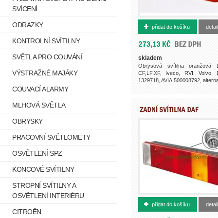
SVÍCENÍ
500008792
ODRAZKY
přidat do košíku
detail
KONTROLNÍ SVÍTILNY
SVĚTLA PRO COUVÁNÍ
skladem
Obrysová svítilna oranžová
VÝSTRAŽNÉ MAJÁKY
CF,LF,XF, Iveco, RVI, Volvo.
1329718, AVIA 500008792, alterna
k 500308514,...
COUVACÍ ALARMY
MLHOVÁ SVĚTLA
OBRYSKY
PRACOVNÍ SVĚTLOMETY
OSVĚTLENÍ SPZ
KONCOVÉ SVÍTILNY
STROPNÍ SVÍTILNY A
OSVĚTLENÍ INTERIÉRU
500002931
přidat do košíku
detail
CITROËN