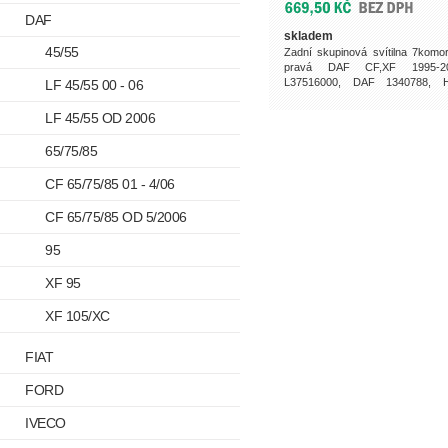
DAF
skladem
45/55
Zadní skupinová svítilna 7komo
pravá DAF CF,XF 1995-20
L37516000, DAF 1340788, H
LF 45/55 00 - 06
2VP008204161,...
LF 45/55 OD 2006
65/75/85
CF 65/75/85 01 - 4/06
CF 65/75/85 OD 5/2006
95
XF 95
XF 105/XC
FIAT
FORD
IVECO