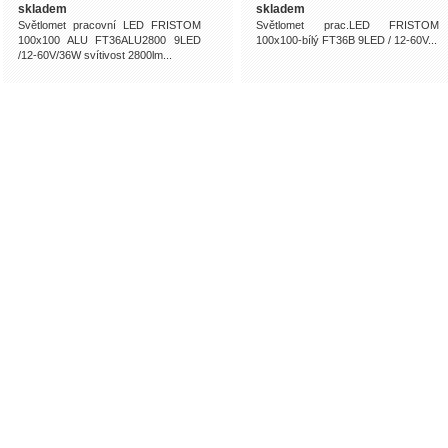
skladem
skladem
Světlomet pracovní LED FRISTOM
Světlomet prac.LED FRISTOM
100x100 ALU FT36ALU2800 9LED
100x100-bílý FT36B 9LED / 12-60V...
/12-60V/36W svítivost 2800lm...