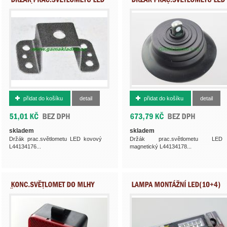
500010647
500010646
přidat do košíku
detail
přidat do košíku
detail
skladem
skladem
Držák prac.světlometu LED kovový
Držák prac.světlometu LED
L44134176...
magnetický L44134178...