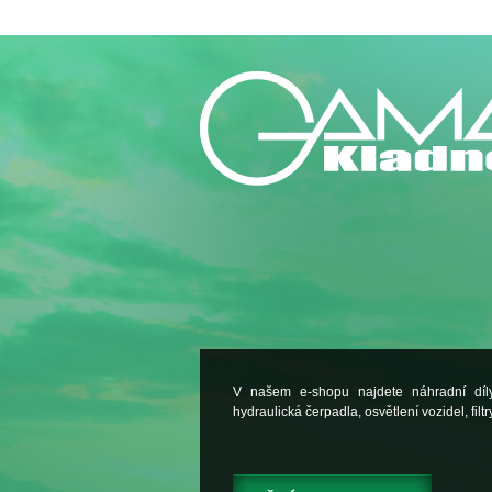
V našem e-shopu najdete náhradní dí
hydraulická čerpadla, osvětlení vozidel, filtry.