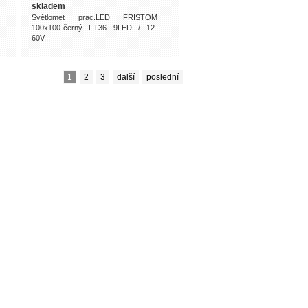
skladem
Světlomet prac.LED FRISTOM
100x100-černý FT36 9LED / 12-
60V...
1
2
3
další
poslední