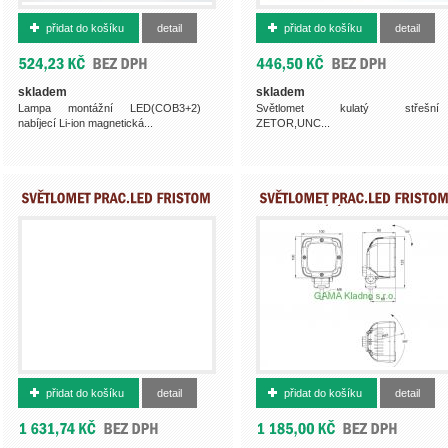
500016370
940025N
přidat do košíku
detail
přidat do košíku
detail
skladem
skladem
Lampa montážní LED(COB3+2)
Světlomet kulatý střešní
nabíjecí Li-ion magnetická...
ZETOR,UNC...
500015936
500011670
přidat do košíku
detail
přidat do košíku
detail