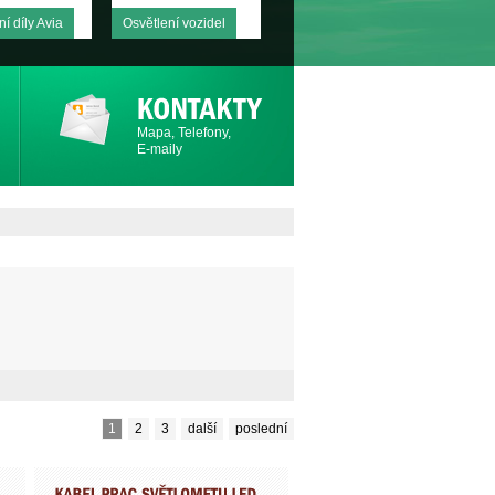
í díly Avia
Osvětlení vozidel
Mapa, Telefony,
E-maily
1
2
3
další
poslední