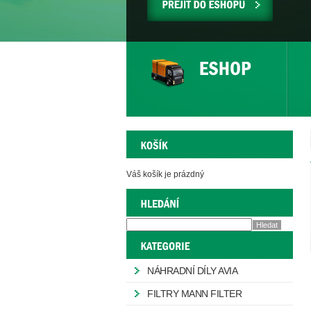
PŘEJÍT
DO
ESHOPU
Váš košík je prázdný
NÁHRADNÍ DÍLY AVIA
FILTRY MANN FILTER