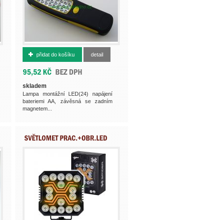
500014075
přidat do košíku
detail
skladem
Lampa montážní LED(24) napájení
bateriemi AA, závěsná se zadním
magnetem...