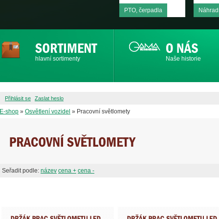
PTO, čerpadla
Náhradn
hlavní sortimenty
Naše historie
Přihlásit se
Zaslat heslo
E-shop
»
Osvětlení vozidel
» Pracovní světlomety
Seřadit podle:
název
cena +
cena -