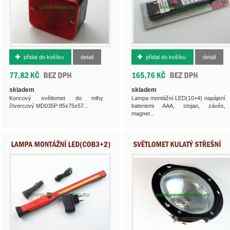
500015032
500014076
přidat do košíku
detail
přidat do košíku
detail
skladem
skladem
Koncový světlomet do mlhy
Lampa montážní LED(10+4) napájení
čtvercový MD035P 85x75x57...
bateriemi AAA, stojan, závěs,
magnet...