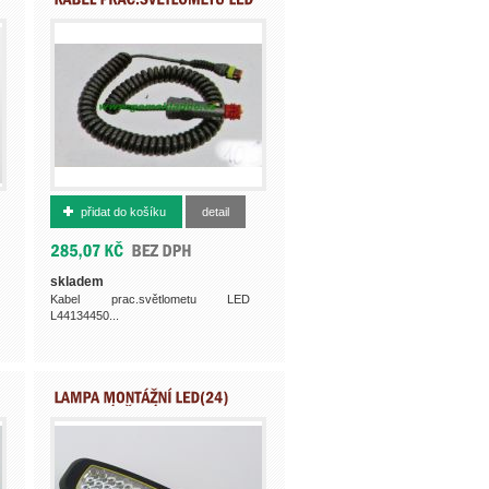
500010645
přidat do košíku
detail
skladem
Kabel prac.světlometu LED
L44134450...