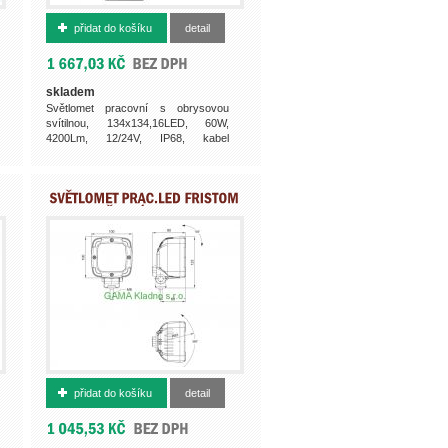
500016824
přidat do košíku
detail
skladem
Světlomet pracovní s obrysovou
svítilnou, 134x134,16LED, 60W,
4200Lm, 12/24V, IP68, kabel
300mm...
500011669
přidat do košíku
detail