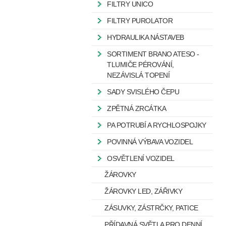
FILTRY UNICO
FILTRY PUROLATOR
HYDRAULIKA NÁSTAVEB
SORTIMENT BRANO ATESO -
TLUMIČE PÉROVÁNÍ,
NEZÁVISLÁ TOPENÍ
SADY SVISLÉHO ČEPU
ZPĚTNÁ ZRCÁTKA
PA POTRUBÍ A RYCHLOSPOJKY
POVINNÁ VÝBAVA VOZIDEL
OSVĚTLENÍ VOZIDEL
ŽÁROVKY
ŽÁROVKY LED, ZÁŘIVKY
ZÁSUVKY, ZÁSTRČKY, PATICE
PŘÍDAVNÁ SVĚTLA PRO DENNÍ