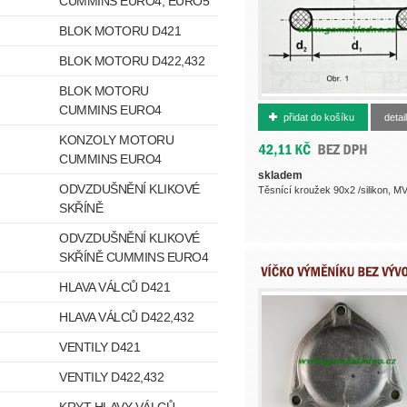
CUMMINS EURO4, EURO5
BLOK MOTORU D421
BLOK MOTORU D422,432
BLOK MOTORU
366094950
CUMMINS EURO4
přidat do košíku
detail
KONZOLY MOTORU
CUMMINS EURO4
skladem
ODVZDUŠNĚNÍ KLIKOVÉ
Těsnící kroužek 90x2 /silikon, MV
SKŘÍNĚ
ODVZDUŠNĚNÍ KLIKOVÉ
SKŘÍNĚ CUMMINS EURO4
HLAVA VÁLCŮ D421
HLAVA VÁLCŮ D422,432
VENTILY D421
VENTILY D422,432