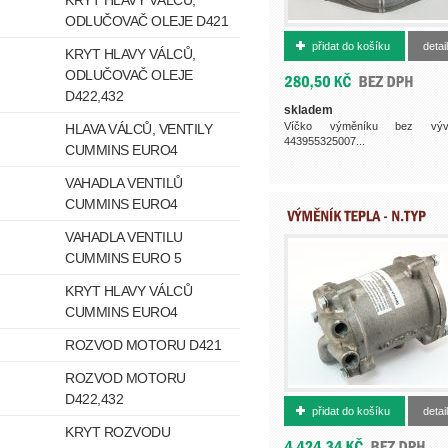
KRYT HLAVY VÁLCŮ,
ODLUČOVAČ OLEJE D421
362042041
přidat do košíku
detail
KRYT HLAVY VÁLCŮ,
ODLUČOVAČ OLEJE
D422,432
skladem
Víčko výměníku bez výv
HLAVA VÁLCŮ, VENTILY
443955325007...
CUMMINS EURO4
VAHADLA VENTILŮ
CUMMINS EURO4
VAHADLA VENTILU
CUMMINS EURO 5
KRYT HLAVY VÁLCŮ
CUMMINS EURO4
ROZVOD MOTORU D421
ROZVOD MOTORU
3620404401
D422,432
přidat do košíku
detail
KRYT ROZVODU