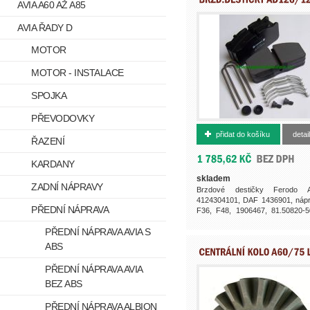
AVIA A60 AŽ A85
AVIA ŘADY D
MOTOR
MOTOR - INSTALACE
SPOJKA
PŘEVODOVKY
4124304101
přidat do košíku
detail
ŘAZENÍ
KARDANY
skladem
ZADNÍ NÁPRAVY
Brzdové destičky Ferodo A
4124304101, DAF 1436901, náp
PŘEDNÍ NÁPRAVA
F36, F48, 1906467, 81.50820-5
81.50820-5029,...
PŘEDNÍ NÁPRAVA AVIA S
ABS
PŘEDNÍ NÁPRAVA AVIA
BEZ ABS
PŘEDNÍ NÁPRAVA ALBION