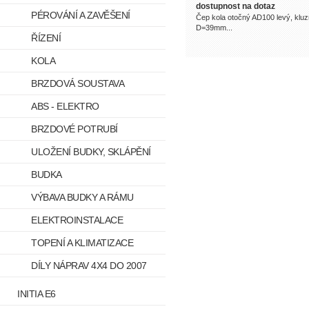
dostupnost na dotaz
PÉROVÁNÍ A ZAVĚŠENÍ
Čep kola otočný AD100 levý, kluzn
D=39mm...
ŘÍZENÍ
KOLA
BRZDOVÁ SOUSTAVA
ABS - ELEKTRO
BRZDOVÉ POTRUBÍ
ULOŽENÍ BUDKY, SKLÁPĚNÍ
BUDKA
VÝBAVA BUDKY A RÁMU
ELEKTROINSTALACE
TOPENÍ A KLIMATIZACE
DÍLY NÁPRAV 4X4 DO 2007
INITIA E6