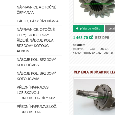
NÁPRAVNICE A OTOČNÉ
ČEPY AVIA
TÁHLO, PÁKY ŘÍZENÍ AVIA
366310252
přidat do košíku
detail
NÁPRAVNICE, OTOČNÉ
ČEPY, TÁHLO, PÁKY
ŘÍZENÍ, NÁBOJE KOL A
skladem
BRZDOVÝ KOTOUČ
Centrální kolo A60/75 l
ALBION
442120710187 od 7/97 + AD100...
NÁBOJE KOL, BRZDOVÝ
KOTOUČ ABS
NÁBOJE KOL, BRZDOVÝ
KOTOUČ AVIA
PŘEDNÍ NÁPRAVA S
LOŽISKOVOU
JEDNOTKOU - DÍLY 4X2
PŘEDNÍ NÁPRAVA S LOŽ.
JEDNOTKOU A