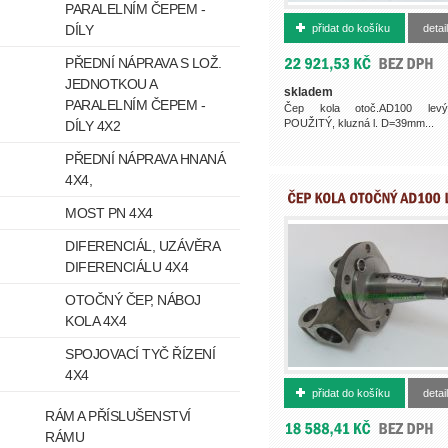
PARALELNÍM ČEPEM -
4024201402
DÍLY
přidat do košíku
detail
PŘEDNÍ NÁPRAVA S LOŽ.
JEDNOTKOU A
skladem
PARALELNÍM ČEPEM -
Čep kola otoč.AD100 lev
POUŽITÝ, kluzná l. D=39mm...
DÍLY 4X2
PŘEDNÍ NÁPRAVA HNANÁ
4X4,
MOST PN 4X4
DIFERENCIÁL, UZÁVĚRA
DIFERENCIÁLU 4X4
OTOČNÝ ČEP, NÁBOJ
KOLA 4X4
SPOJOVACÍ TYČ ŘÍZENÍ
4X4
402420140
přidat do košíku
detail
RÁM A PŘÍSLUŠENSTVÍ
RÁMU