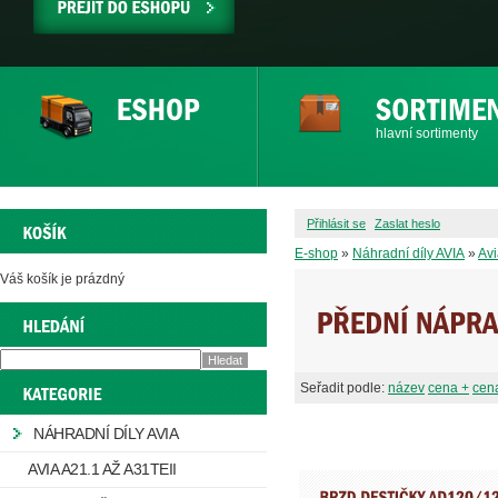
PŘEJÍT
DO
ESHOPU
hlavní sortimenty
Přihlásit se
Zaslat heslo
E-shop
»
Náhradní díly AVIA
»
Avi
Váš košík je prázdný
Seřadit podle:
název
cena +
cena
NÁHRADNÍ DÍLY AVIA
AVIA A21.1 AŽ A31TEII