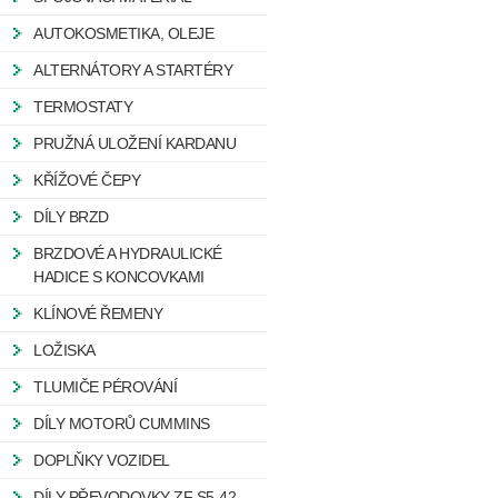
AUTOKOSMETIKA, OLEJE
ALTERNÁTORY A STARTÉRY
TERMOSTATY
PRUŽNÁ ULOŽENÍ KARDANU
KŘÍŽOVÉ ČEPY
DÍLY BRZD
BRZDOVÉ A HYDRAULICKÉ
HADICE S KONCOVKAMI
KLÍNOVÉ ŘEMENY
LOŽISKA
TLUMIČE PÉROVÁNÍ
DÍLY MOTORŮ CUMMINS
DOPLŇKY VOZIDEL
DÍLY PŘEVODOVKY ZF S5-42