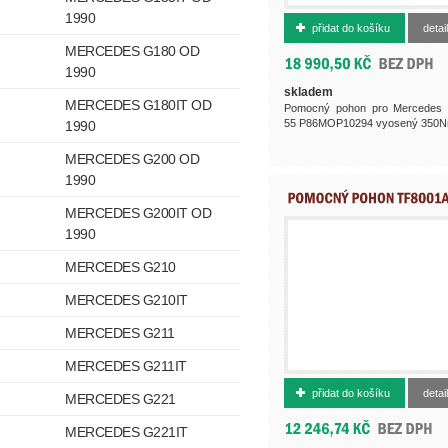
500000504
1990
přidat do košíku
detail
MERCEDES G180 OD
1990
skladem
MERCEDES G180IT OD
Pomocný pohon pro Mercedes
55 P86MOP10294 vyosený 350Nm
1990
MERCEDES G200 OD
1990
MERCEDES G200IT OD
1990
MERCEDES G210
MERCEDES G210IT
MERCEDES G211
MERCEDES G211IT
500012689
přidat do košíku
detail
MERCEDES G221
MERCEDES G221IT