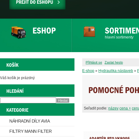
PŘEJÍT
DO
ESHOPU
hlavní sortimenty
Přihlásit se
Zaslat heslo
E-shop
»
Hydraulika nástaveb
»
Váš košík je prázdný
Seřadit podle:
název
cena +
cena
NÁHRADNÍ DÍLY AVIA
FILTRY MANN FILTER