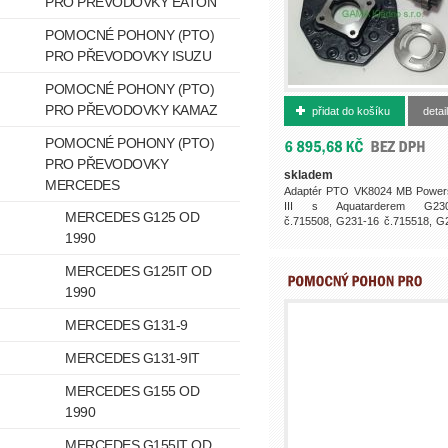
PRO PŘEVODOVKY EATON
POMOCNÉ POHONY (PTO)
PRO PŘEVODOVKY ISUZU
POMOCNÉ POHONY (PTO)
500000568
PRO PŘEVODOVKY KAMAZ
přidat do košíku
detail
POMOCNÉ POHONY (PTO)
PRO PŘEVODOVKY
skladem
MERCEDES
Adaptér PTO VK8024 MB Powers
III s Aquatarderem G230
MERCEDES G125 OD
č.715508, G231-16 č.715518, G
1990
16 č.715528, G280-16...
MERCEDES G125IT OD
1990
MERCEDES G131-9
MERCEDES G131-9IT
MERCEDES G155 OD
1990
MERCEDES G155IT OD