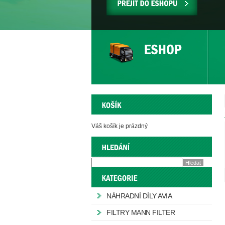
PŘEJÍT
DO
ESHOPU
Váš košík je prázdný
NÁHRADNÍ DÍLY AVIA
FILTRY MANN FILTER