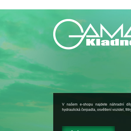
V našem e-shopu najdete náhradní dí
hydraulická čerpadla, osvětlení vozidel, filtry.