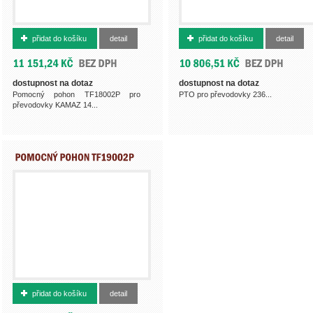
500013013
500012687
přidat do košíku
detail
přidat do košíku
detail
dostupnost na dotaz
dostupnost na dotaz
Pomocný pohon TF18002P pro
PTO pro převodovky 236...
převodovky KAMAZ 14...
500013012
přidat do košíku
detail