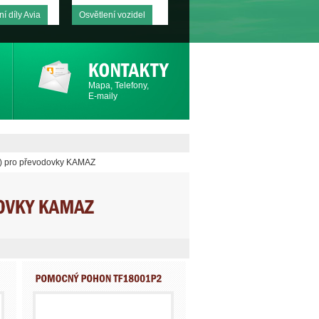
í díly Avia
Osvětlení vozidel
Mapa, Telefony,
E-maily
) pro převodovky KAMAZ