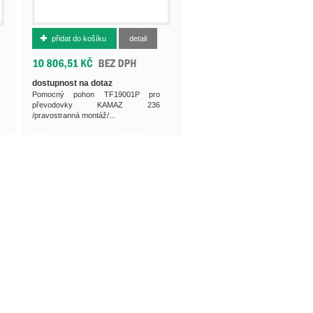
500013136
přidat do košíku
detail
dostupnost na dotaz
Pomocný pohon TF19001P pro
převodovky KAMAZ 236
/pravostranná montáž/...