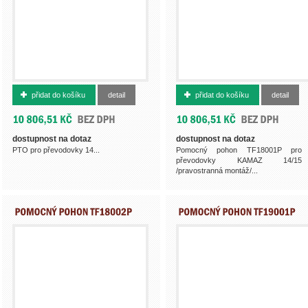
500012686
500013137
přidat do košíku
detail
přidat do košíku
detail
dostupnost na dotaz
dostupnost na dotaz
PTO pro převodovky 14...
Pomocný pohon TF18001P pro
převodovky KAMAZ 14/15
/pravostranná montáž/...