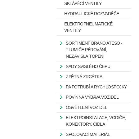
SKLÁPĚCÍ VENTILY
HYDRAULICKÉ ROZVADĚČE
ELEKTROPNEUMATICKÉ
VENTILY
SORTIMENT BRANO ATESO -
TLUMIČE PÉROVÁNÍ,
NEZÁVISLÁ TOPENÍ
SADY SVISLÉHO ČEPU
ZPĚTNÁ ZRCÁTKA
PA POTRUBÍ A RYCHLOSPOJKY
POVINNÁ VÝBAVA VOZIDEL
OSVĚTLENÍ VOZIDEL
ELEKTROINSTALACE, VODIČE,
KONEKTORY, ČIDLA
SPOJOVACÍ MATERIÁL