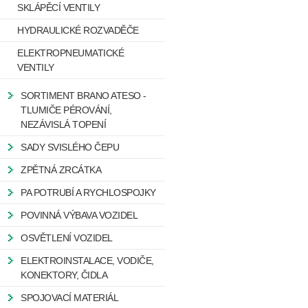
SKLÁPĚCÍ VENTILY
HYDRAULICKÉ ROZVADĚČE
ELEKTROPNEUMATICKÉ
VENTILY
SORTIMENT BRANO ATESO -
TLUMIČE PÉROVÁNÍ,
NEZÁVISLÁ TOPENÍ
SADY SVISLÉHO ČEPU
ZPĚTNÁ ZRCÁTKA
PA POTRUBÍ A RYCHLOSPOJKY
POVINNÁ VÝBAVA VOZIDEL
OSVĚTLENÍ VOZIDEL
ELEKTROINSTALACE, VODIČE,
KONEKTORY, ČIDLA
SPOJOVACÍ MATERIÁL