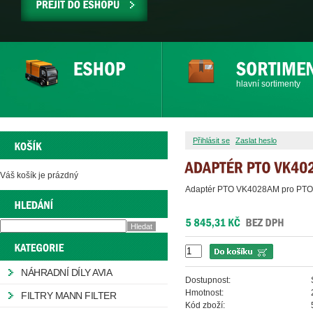
PŘEJÍT
DO
ESHOPU
hlavní sortimenty
Přihlásit se
Zaslat heslo
Váš košík je prázdný
Adaptér PTO VK4028AM pro PTO
NÁHRADNÍ DÍLY AVIA
Dostupnost:
Hmotnost:
FILTRY MANN FILTER
Kód zboží: