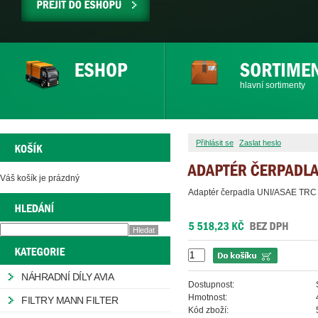
PŘEJÍT
DO
ESHOPU
hlavní sortimenty
Přihlásit se
Zaslat heslo
Váš košík je prázdný
Adaptér čerpadla UNI/ASAE TRC
NÁHRADNÍ DÍLY AVIA
Dostupnost:
Hmotnost:
FILTRY MANN FILTER
Kód zboží: