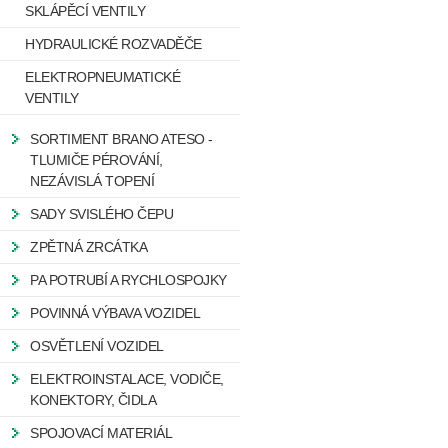
SKLÁPĚCÍ VENTILY
HYDRAULICKÉ ROZVADĚČE
ELEKTROPNEUMATICKÉ
VENTILY
SORTIMENT BRANO ATESO -
TLUMIČE PÉROVÁNÍ,
NEZÁVISLÁ TOPENÍ
SADY SVISLÉHO ČEPU
ZPĚTNÁ ZRCÁTKA
PA POTRUBÍ A RYCHLOSPOJKY
POVINNÁ VÝBAVA VOZIDEL
OSVĚTLENÍ VOZIDEL
ELEKTROINSTALACE, VODIČE,
KONEKTORY, ČIDLA
SPOJOVACÍ MATERIÁL