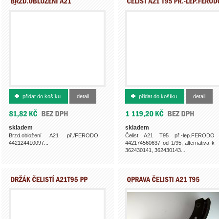
362493701
362430145
přidat do košíku
detail
přidat do košíku
detail
skladem
skladem
Brzd.obložení A21 př./FERODO
Čelist A21 T95 př.-lep.FERODO
442124410097...
442174560637 od 1/95, alternativa k
362430141, 362430143...