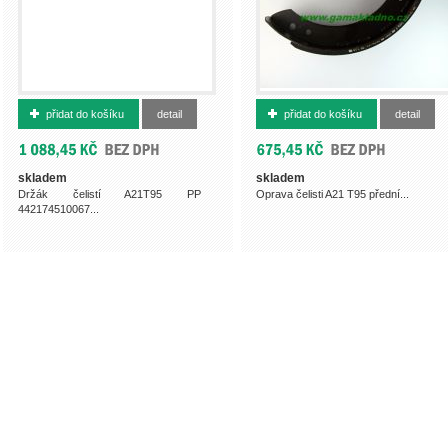
362430111
500000296
přidat do košíku
detail
přidat do košíku
detail
skladem
skladem
Držák čelistí A21T95 PP
Oprava čelisti A21 T95 přední...
442174510067...