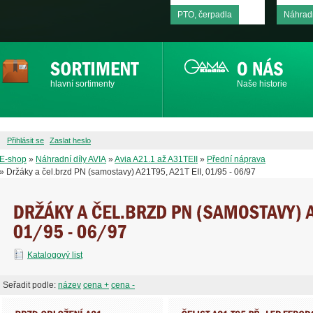
PTO, čerpadla
Náhradn
hlavní sortimenty
Naše historie
Přihlásit se
Zaslat heslo
E-shop
»
Náhradní díly AVIA
»
Avia A21.1 až A31TEII
»
Přední náprava
» Držáky a čel.brzd PN (samostavy) A21T95, A21T EII, 01/95 - 06/97
Katalogový list
Seřadit podle:
název
cena +
cena -