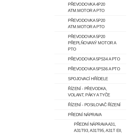
PŘEVODOVKA 4P20
ATM.MOTOR A PTO
PŘEVODOVKA 5P20
ATM.MOTOR A PTO
PŘEVODOVKA 5P20
PŘEPLŇOVANÝ MOTOR A
PTO
PŘEVODOVKA 5PS34 A PTO
PŘEVODOVKA 5PS36 A PTO
SPOJOVACÍ HŘÍDELE
ŘÍZENÍ - PŘEVODKA,
VOLANT, PÁKY A TYČE
ŘÍZENÍ - POSILOVAČ ŘÍZENÍ
PŘEDNÍ NÁPRAVA
PŘEDNÍ NÁPRAVA A31,
A31T93, A31T95, A31T EII,