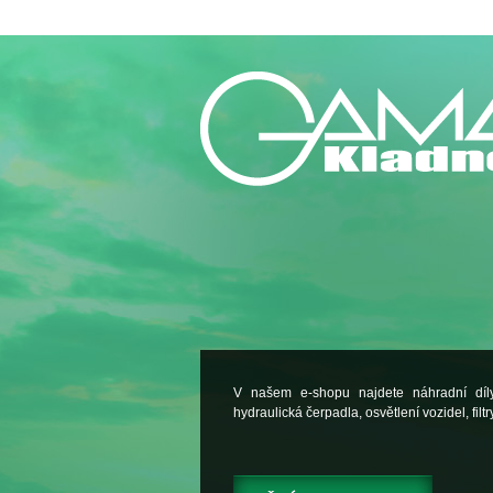
V našem e-shopu najdete náhradní dí
hydraulická čerpadla, osvětlení vozidel, filtry.