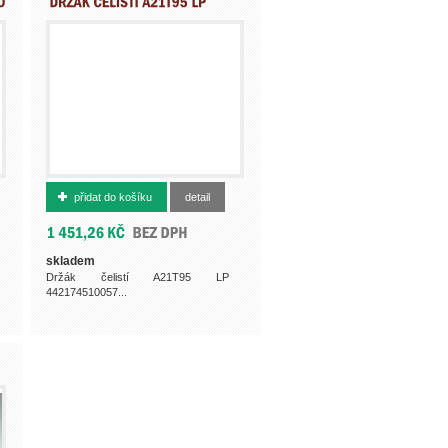
362430110
přidat do košíku
detail
skladem
Držák čelistí A21T95 LP
442174510057...