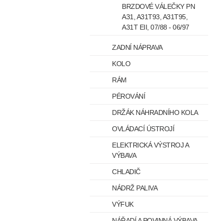
BRZDOVÉ VÁLEČKY PN
A31, A31T93, A31T95,
A31T EII, 07/88 - 06/97
ZADNÍ NÁPRAVA
KOLO
RÁM
PÉROVÁNÍ
DRŽÁK NÁHRADNÍHO KOLA
OVLÁDACÍ ÚSTROJÍ
ELEKTRICKÁ VÝSTROJ A
VÝBAVA
CHLADIČ
NÁDRŽ PALIVA
VÝFUK
NÁŘADÍ A POVINNÁ VÝBAVA