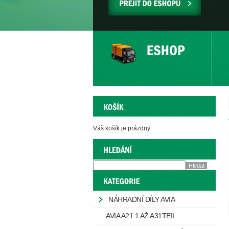
PŘEJÍT
DO
ESHOPU
Váš košík je prázdný
NÁHRADNÍ DÍLY AVIA
AVIA A21.1 AŽ A31TEII