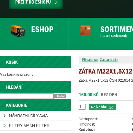
PŘEJÍT
DO
ESHOPU
hlavní sortimenty
Přihlásit se
Zaslat heslo
Váš košík je prázdný
Zátka M22x1,5x12 ČSN 021914.2
NÁHRADNÍ DÍLY AVIA
Dostupnost:
Hmotnost:
FILTRY MANN FILTER
Kód zboží: