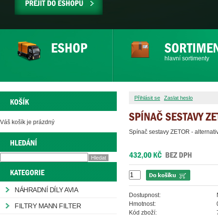
PŘEJÍT
DO
ESHOPU
hlavní sortimenty
Přihlásit se
Zaslat heslo
Váš košík je prázdný
Spínač sestavy ZETOR - alternat
NÁHRADNÍ DÍLY AVIA
Dostupnost:
Hmotnost:
FILTRY MANN FILTER
Kód zboží: