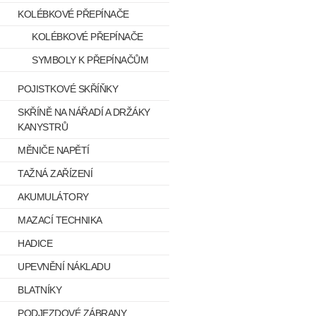
KOLÉBKOVÉ PŘEPÍNAČE
KOLÉBKOVÉ PŘEPÍNAČE
SYMBOLY K PŘEPÍNAČŮM
POJISTKOVÉ SKŘÍŇKY
SKŘÍNĚ NA NÁŘADÍ A DRŽÁKY
KANYSTRŮ
MĚNIČE NAPĚTÍ
TAŽNÁ ZAŘÍZENÍ
AKUMULÁTORY
MAZACÍ TECHNIKA
HADICE
UPEVNĚNÍ NÁKLADU
BLATNÍKY
PODJEZDOVÉ ZÁBRANY