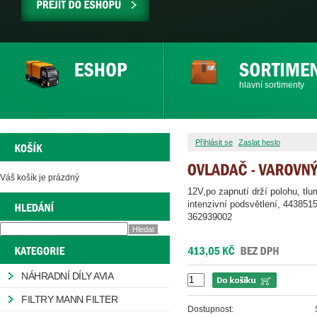
PŘEJÍT
DO
ESHOPU
hlavní sortimenty
Přihlásit se
Zaslat heslo
Váš košík je prázdný
12V,po zapnutí drží polohu, tl
intenzivní podsvětlení, 443851
362939002
NÁHRADNÍ DÍLY AVIA
FILTRY MANN FILTER
Dostupnost: