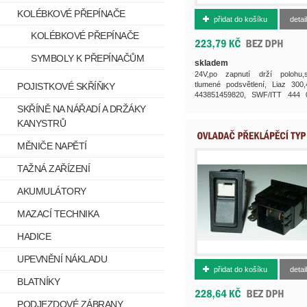
500002114
KOLÉBKOVÉ PŘEPÍNAČE
přidat do košíku
detail
KOLÉBKOVÉ PŘEPÍNAČE
SYMBOLY K PŘEPÍNAČŮM
skladem
24V,po zapnutí drží polohu,s
tlumené podsvětlení, Liaz 300,
POJISTKOVÉ SKŘÍŇKY
443851459820, SWF/ITT 444 
alternativa...
SKŘÍNĚ NA NÁŘADÍ A DRŽÁKY
KANYSTRŮ
MĚNIČE NAPĚTÍ
TAŽNÁ ZAŘÍZENÍ
AKUMULÁTORY
MAZACÍ TECHNIKA
HADICE
UPEVNĚNÍ NÁKLADU
500001961
přidat do košíku
detail
BLATNÍKY
PODJEZDOVÉ ZÁBRANY