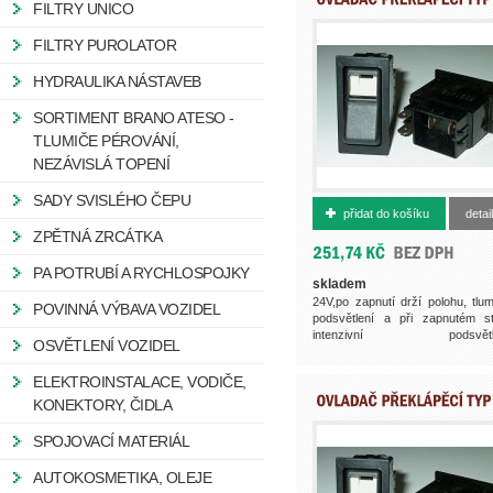
FILTRY UNICO
FILTRY PUROLATOR
HYDRAULIKA NÁSTAVEB
SORTIMENT BRANO ATESO -
TLUMIČE PÉROVÁNÍ,
NEZÁVISLÁ TOPENÍ
500002142
SADY SVISLÉHO ČEPU
přidat do košíku
detail
ZPĚTNÁ ZRCÁTKA
PA POTRUBÍ A RYCHLOSPOJKY
skladem
24V,po zapnutí drží polohu, tlu
POVINNÁ VÝBAVA VOZIDEL
podsvětlení a při zapnutém s
intenzivní podsvětle
OSVĚTLENÍ VOZIDEL
443851584820,...
ELEKTROINSTALACE, VODIČE,
KONEKTORY, ČIDLA
SPOJOVACÍ MATERIÁL
AUTOKOSMETIKA, OLEJE