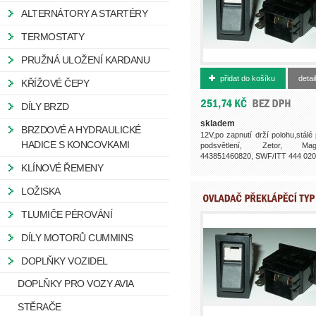
ALTERNÁTORY A STARTÉRY
TERMOSTATY
PRUŽNÁ ULOŽENÍ KARDANU
500002120
přidat do košíku
detail
KŘÍŽOVÉ ČEPY
DÍLY BRZD
skladem
BRZDOVÉ A HYDRAULICKÉ
12V,po zapnutí drží polohu,stálé 
HADICE S KONCOVKAMI
podsvětlení, Zetor, Mag
443851460820, SWF/ITT 444 020.
KLÍNOVÉ ŘEMENY
LOŽISKA
TLUMIČE PÉROVÁNÍ
DÍLY MOTORŮ CUMMINS
DOPLŇKY VOZIDEL
DOPLŇKY PRO VOZY AVIA
STĚRAČE