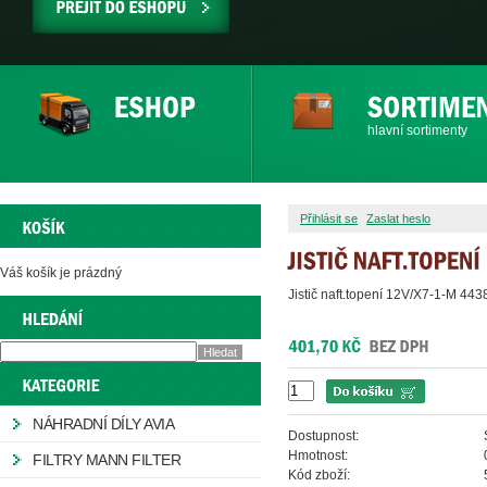
PŘEJÍT
DO
ESHOPU
hlavní sortimenty
Přihlásit se
Zaslat heslo
Váš košík je prázdný
Jistič naft.topení 12V/X7-1-M 4
NÁHRADNÍ DÍLY AVIA
Dostupnost:
Hmotnost:
FILTRY MANN FILTER
Kód zboží: