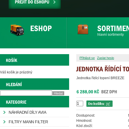
PŘEJÍT
DO
ESHOPU
hlavní sortimenty
Přihlásit se
Zaslat heslo
Váš košík je prázdný
Jednotka řídící topení BREEZE
NÁHRADNÍ DÍLY AVIA
Dostupnost:
Hmotnost:
FILTRY MANN FILTER
Kód zboží: