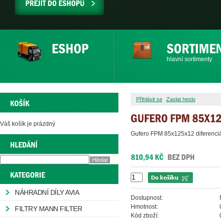
PŘEJÍT
DO
ESHOPU
hlavní sortimenty
Přihlásit se
Zaslat heslo
Váš košík je prázdný
Gufero FPM 85x125x12 diferenci
NÁHRADNÍ DÍLY AVIA
Dostupnost:
Hmotnost:
FILTRY MANN FILTER
Kód zboží: