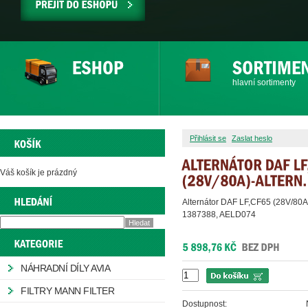
PŘEJÍT
DO
ESHOPU
hlavní sortimenty
Přihlásit se
Zaslat heslo
Váš košík je prázdný
Alternátor DAF LF,CF65 (28V/80A
1387388, AELD074
NÁHRADNÍ DÍLY AVIA
FILTRY MANN FILTER
Dostupnost: